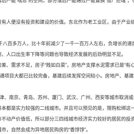
后产能“喘息”的空间，部分落后产能通过产能置换“借尸还魂”
没有人便没有投资和建设的价值。东北作为老工业区，由于产业
九千八百多万人，比十年前减少了一千一百万人左右，负增长的
速、人口出生率下降等问题也导致经济发展的后劲明显不足。
差、需求不足，房子“贱如白菜”，房地产支撑水泥需求已是“有
交通项目大都已比较完备，基建后续发挥空间较小。房地产、基建
。
天津、南京、青岛、苏州、厦门、武汉、广州、西安等城市取消或
基本都是实力较强的二线城市。并且可以预见的是，限购松绑这
市不动产价值低，所以部分三四线城市经济实力较好的居民的投
市，自然会成为异地居民购房的“香饽饽”。