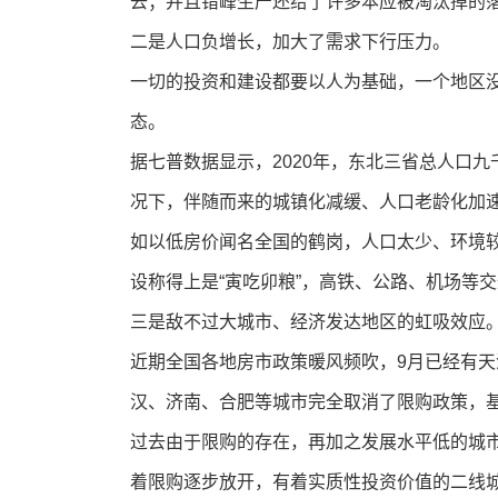
去；并且错峰生产还给了许多本应被淘汰掉的落
二是人口负增长，加大了需求下行压力。
一切的投资和建设都要以人为基础，一个地区
态。
据七普数据显示，2020年，东北三省总人口
况下，伴随而来的城镇化减缓、人口老龄化加
如以低房价闻名全国的鹤岗，人口太少、环境较
设称得上是“寅吃卯粮”，高铁、公路、机场等
三是敌不过大城市、经济发达地区的虹吸效应
近期全国各地房市政策暖风频吹，9月已经有
汉、济南、合肥等城市完全取消了限购政策，
过去由于限购的存在，再加之发展水平低的城
着限购逐步放开，有着实质性投资价值的二线城